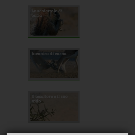
Lo scoiattolo di
terra
Incontro di corna
Il tessitore e il suo
nido