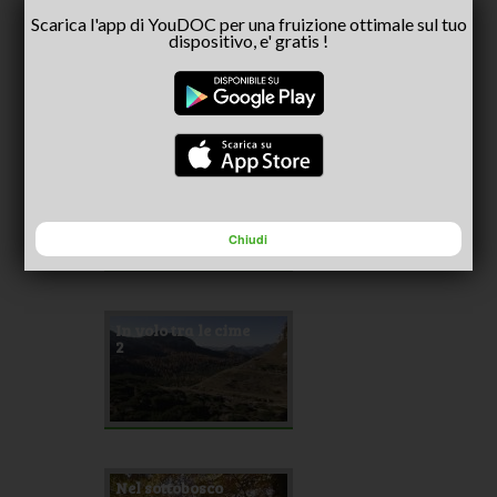
Il volo delle
Scarica l'app di YouDOC per una fruizione ottimale sul tuo
anatre
dispositivo, e' gratis !
Le folaghe
Chiudi
In volo tra le cime
2
Nel sottobosco