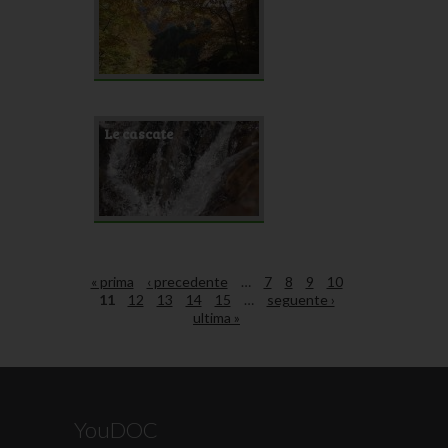
Le cascate
« prima
‹ precedente
…
7
8
9
10
11
12
13
14
15
…
seguente ›
ultima »
YouDOC