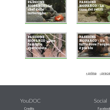
PASSIONE
PASSIONE
BIOPARCO - Lo
BIOPARCO - La
chef delle
casa dei rettili
tartarughe
PASSIONE
PASSIONE
BIOPARCO - Una
BIOPARCO - Un
famiglia
tuffo dove l'acqua
spericolata
è più blu
« prima
‹ prec
YouDOC
Social
Credits
Faceboo