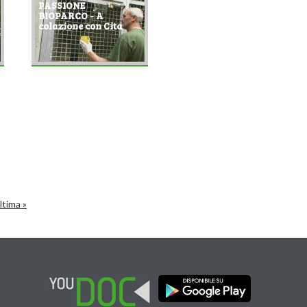
PASSIONE
BIOPARCO - A
colazione con Cita
ltima »