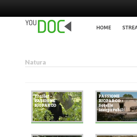
Salta al contenuto principale
HOME
STRE
Natura
Pagine
Trailer -
PASSIONE
PASSIONE
BIOPARCO -
BIOPARCO
Sorelle
inseparabili