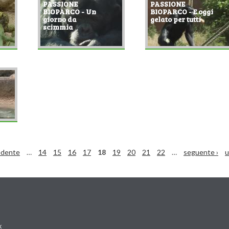
PASSIONE
PASSIONE
BIOPARCO - Un
BIOPARCO - E oggi
giorno da
gelato per tutti
scimmia
edente
…
14
15
16
17
18
19
20
21
22
…
seguente ›
u
k