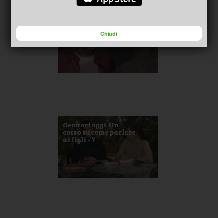
Genitori oggi. Un
corso su come parlare
ai figli - 6
Chiudi
Genitori oggi. Un
corso su come parlare
ai figli - 7