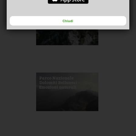
Parco Nazionale
Dolomiti Bellunesi -
Emozioni naturali
Chiudi
(corto)
Parco Nazionale
Dolomiti Bellunesi -
Emozioni naturali