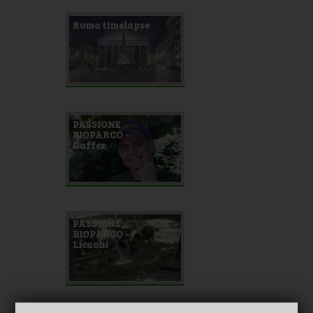
Roma timelapse
PASSIONE
BIOPARCO -
Gaffes
PASSIONE
BIOPARCO -
Licaoni