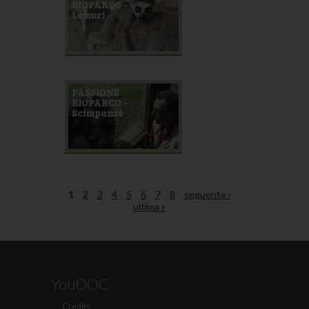
BIOPARCO -
Lemuri
PASSIONE
BIOPARCO -
Scimpanzé
1
2
3
4
5
6
7
8
seguente ›
ultima »
YouDOC
Credits