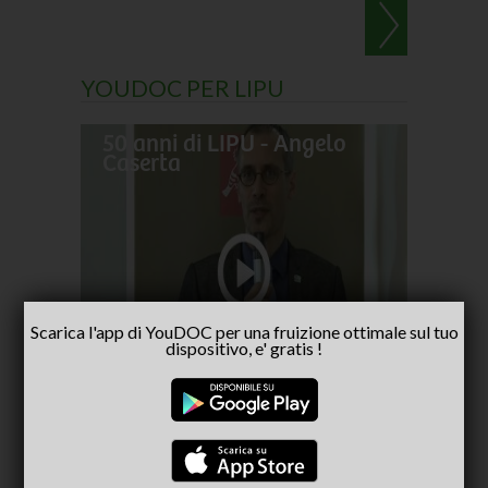
YOUDOC PER LIPU
50 anni di LIPU - Angelo
Frances
Caserta
pellegr
No alla
- inter
Scarica l'app di YouDOC per una fruizione ottimale sul tuo
Capria
dispositivo, e' gratis !