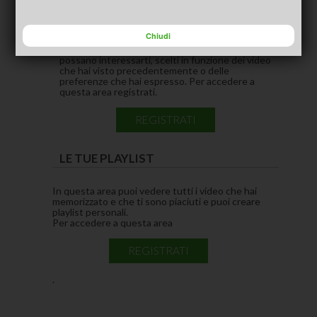
CONSIGLIATI PER TE
(ACTIVE TAB)
Chiudi
In questa area puoi vedere i video che pensiamo
possano interessarti, scelti in funzione dei video
che hai visto precedentemente o delle
preferenze che hai espresso. Per accedere a
questa area registrati.
REGISTRATI
LE TUE PLAYLIST
In questa area puoi vedere tutti i video che hai
memorizzato e che ti sono piaciuti e puoi creare
playlist personali.
Per accedere a questa area
REGISTRATI
.