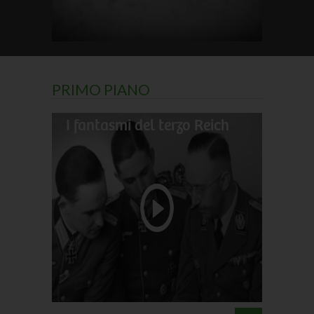
PRIMO PIANO
I fantasmi del terzo Reich
Il gran
Darwin
Le perl