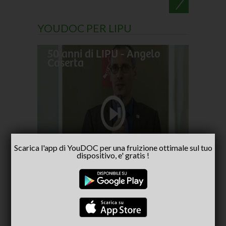
YOUDOC PER LIPU
50 anni di LIPU - Angelo
Frances
Caserta
pellegr
No alla
- inter
Capria
Scarica l'app di YouDOC per una fruizione ottimale sul tuo
dispositivo, e' gratis !
CONSIGLIATI PER TE
(ACTIVE TAB)