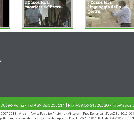
I Cascella, il
I Cascella, il
mestiere dell'arte
linguaggio della
pietra
k
- 00196 Roma - Tel +39.06.3215114 | Fax +39.06.64520220 - info@sdcine
io 2007-2013 – Asse I – Avviso Pubblico "Insieme x Vincere" – Prot. Domanda n.SVLAZ-SU-2012-103
etti di innovazione delle micro e piccole imprese - Prot. FILAS-MI-2011-1343 del 3/8/2012 – C