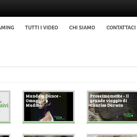
AMING
TUTTI I VIDEO
CHI SIAMO
CONTATTACI
Mandela Dance -
Prossimamente - Il
Omaggio a
grande viaggio di
Madiba
Charles Darwin