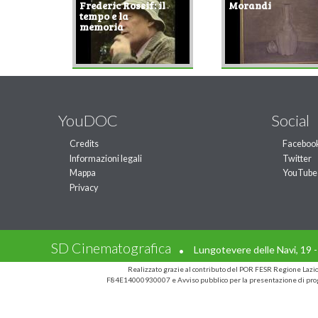
Frederic Rossif: il
Morandi
tempo e la
memoria
YouDOC
Social
Credits
Faceboo
Informazioni legali
Twitter
Mappa
YouTube
Privacy
.
SD Cinematografica
Lungotevere delle Navi, 19 
Realizzato grazie al contributo del POR FESR Regione Laz
F84E14000930007 e Avviso pubblico per la presentazione di prog