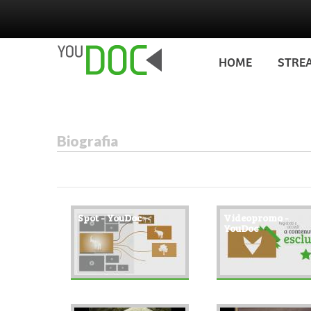
Salta al contenuto principale
HOME
STRE
Biografia
Spot - YouDoc
Videopromo -
YouDoc