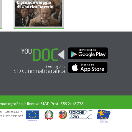
Il grande viaggio
di Charles Darwin
è un marchio
SD Cinematografica
matografica.it licenza SIAE Prot. 5592/I/3773
8 – Codice CUP n.
UP F87I1200233007