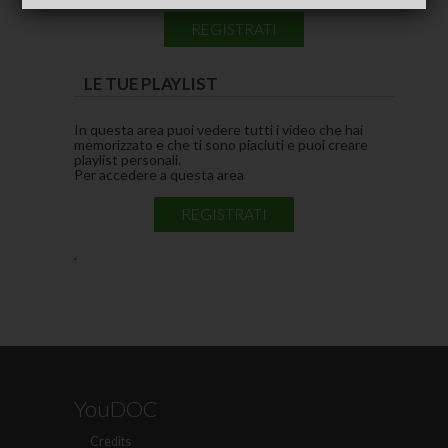
REGISTRATI
LE TUE PLAYLIST
In questa area puoi vedere tutti i video che hai
memorizzato e che ti sono piaciuti e puoi creare
playlist personali.
Per accedere a questa area
REGISTRATI
.
YouDOC
Credits