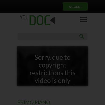
Salta al contenuto principale
ACCEDI
Sorry, due to
copyright
restrictions this
video is only
available for Italy
PRIMO PIANO