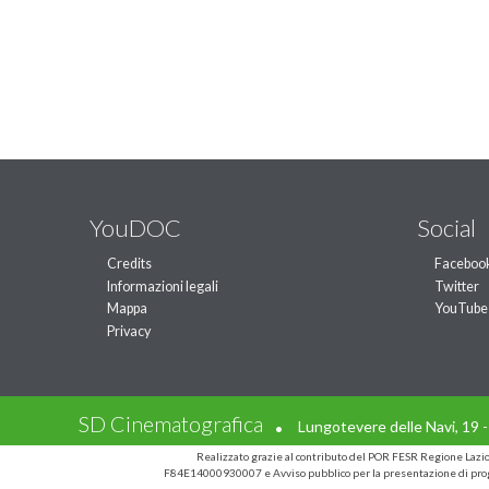
YouDOC
Social
Credits
Faceboo
Informazioni legali
Twitter
Mappa
YouTube
Privacy
.
SD Cinematografica
Lungotevere delle Navi, 19 
Realizzato grazie al contributo del POR FESR Regione Laz
F84E14000930007 e Avviso pubblico per la presentazione di prog