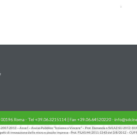
.
k
- 00196 Roma - Tel +39.06.3215114 | Fax +39.06.64520220 - info@sdcine
io 2007-2013 – Asse I – Avviso Pubblico "Insieme x Vincere" – Prot. Domanda n.SVLAZ-SU-2012-103
etti di innovazione delle micro e piccole imprese - Prot. FILAS-MI-2011-1343 del 3/8/2012 – C