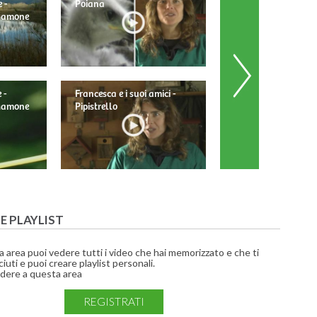
 -
Poiana
 Mamone
 -
Francesca e i suoi amici -
Francesca e i suoi am
 Mamone
Pipistrello
Barbagianni
UE PLAYLIST
a area puoi vedere tutti i video che hai memorizzato e che ti
iuti e puoi creare playlist personali.
dere a questa area
REGISTRATI