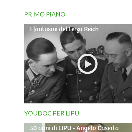
PRIMO PIANO
I fantasmi del terzo Reich
YOUDOC PER LIPU
50 anni di LIPU - Angelo Caserta