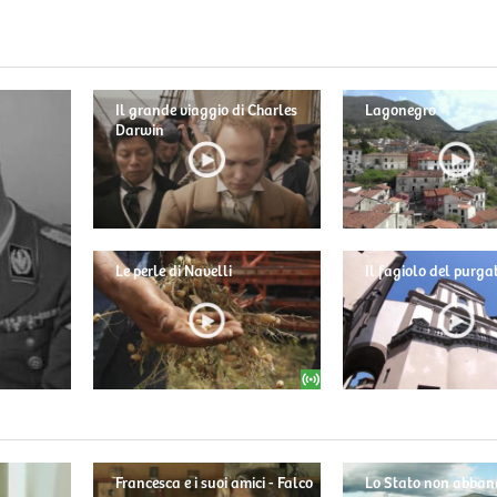
Il grande viaggio di Charles
Lagonegro
Darwin
Le perle di Navelli
Il fagiolo del purga
Francesca e i suoi amici - Falco
Lo Stato non abban