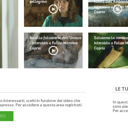
pellegrino
tutela dell'Ambiente
intervista a Fulvio
Capria
No alla falconeria dell'Unesco
Salviamo la rondine
- intervista a Fulvio Mamone
intervista a Fulvio
Capria
Capria
LE T
interessarti, scelti in funzione dei video che
In quest
presso. Per accedere a questa area registrati.
sono piac
Per acce
ATI