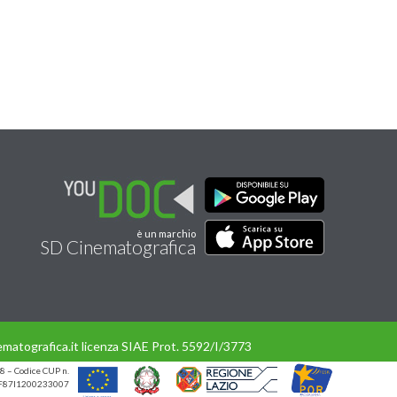
è un marchio
SD Cinematografica
matografica.it licenza SIAE Prot. 5592/I/3773
8 – Codice CUP n.
UP F87I1200233007