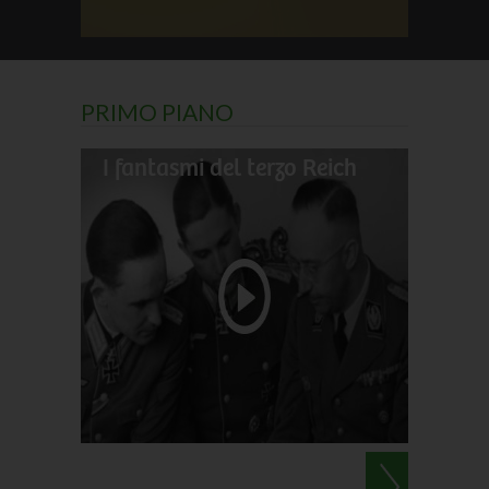
PRIMO PIANO
I fantasmi del terzo Reich
Il gran
Darwin
Le perl