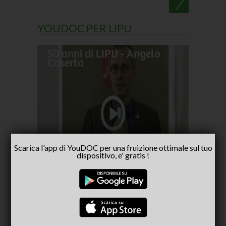
YOUDOC PER LIPU
50 anni di LIPU - Angelo
Frances
Caserta
pellegr
No alla
- inter
Capria
Scarica l'app di YouDOC per una fruizione ottimale sul tuo
dispositivo, e' gratis !
CONSIGLIATI PER TE
(ACTIVE TAB)