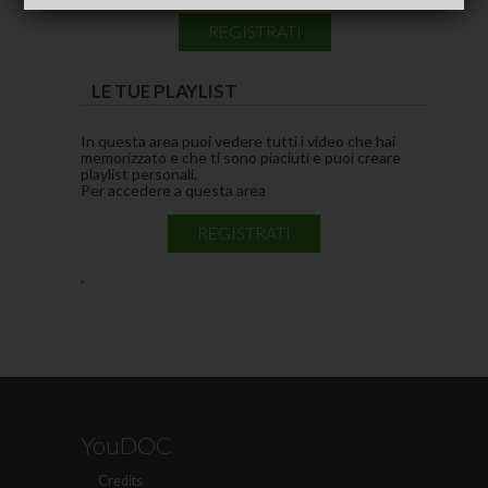
REGISTRATI
LE TUE PLAYLIST
In questa area puoi vedere tutti i video che hai
memorizzato e che ti sono piaciuti e puoi creare
playlist personali.
Per accedere a questa area
REGISTRATI
.
YouDOC
Credits