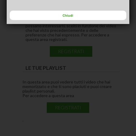
CONSIGLIATI PER TE
(ACTIVE TAB)
Chiudi
In questa area puoi vedere i video che pensiamo
possano interessarti, scelti in funzione dei video
che hai visto precedentemente o delle
preferenze che hai espresso. Per accedere a
questa area registrati.
REGISTRATI
LE TUE PLAYLIST
In questa area puoi vedere tutti i video che hai
memorizzato e che ti sono piaciuti e puoi creare
playlist personali.
Per accedere a questa area
REGISTRATI
.