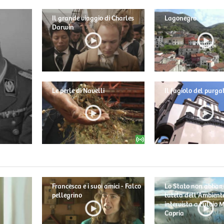
Il grande viaggio di Charles
Lagonegro
Darwin
Le perle di Navelli
Il fagiolo del purga
Francesca e i suoi amici - Falco
Lo Stato non abban
pellegrino
tutela dell'Ambiente
intervista a Fulvio
Capria