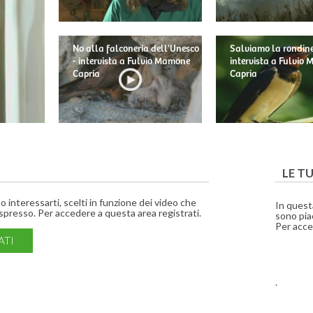
No alla falconeria dell'Unesco
Salviamo la rondine
- intervista a Fulvio Mamone
intervista a Fulvio
Capria
Capria
LE T
interessarti, scelti in funzione dei video che
In quest
presso. Per accedere a questa area registrati.
sono piac
Per acce
ATI
.