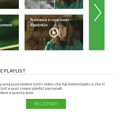
 -
Francesca e i suoi amici -
Francesca e i suoi am
 Mamone
Pipistrello
Barbagianni
UE PLAYLIST
a area puoi vedere tutti i video che hai memorizzato e che ti
iuti e puoi creare playlist personali.
dere a questa area
REGISTRATI