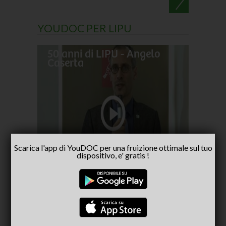
YOUDOC PER LIPU
50 anni di LIPU - Angelo
Frances
Caserta
pellegr
No alla
- inter
Capria
Scarica l'app di YouDOC per una fruizione ottimale sul tuo
dispositivo, e' gratis !
CONSIGLIATI PER TE
(ACTIVE TAB)