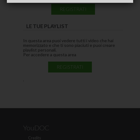
REGISTRATI
LE TUE PLAYLIST
In questa area puoi vedere tutti i video che hai
memorizzato e che ti sono piaciuti e puoi creare
playlist personali.
Per accedere a questa area
REGISTRATI
.
YouDOC
Credits