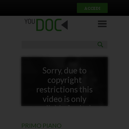
Salta al contenuto principale
ACCEDI
Sorry, due to
copyright
restrictions this
video is only
available for Italy
PRIMO PIANO