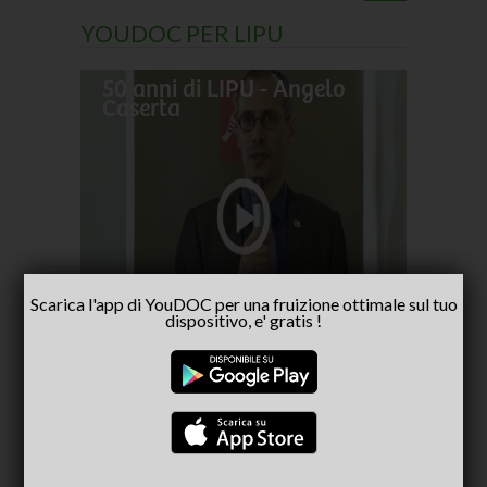
YOUDOC PER LIPU
50 anni di LIPU - Angelo
Frances
Caserta
pellegr
No alla
- inter
Capria
Scarica l'app di YouDOC per una fruizione ottimale sul tuo
dispositivo, e' gratis !
CONSIGLIATI PER TE
(ACTIVE TAB)