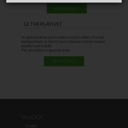
REGISTRATI
LE TUE PLAYLIST
In questa area puoi vedere tutti i video che hai
memorizzato e che ti sono piaciuti e puoi creare
playlist personali.
Per accedere a questa area
REGISTRATI
.
YouDOC
Credits