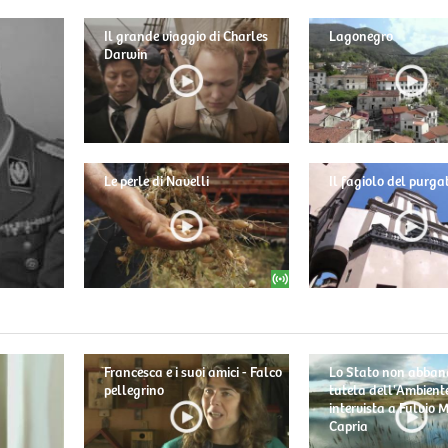
Il grande viaggio di Charles
Lagonegro
Darwin
Le perle di Navelli
Il fagiolo del purga
Francesca e i suoi amici - Falco
Lo Stato non abban
pellegrino
tutela dell'Ambiente
intervista a Fulvio
Capria