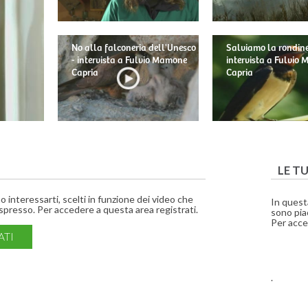
No alla falconeria dell'Unesco
Salviamo la rondine
- intervista a Fulvio Mamone
intervista a Fulvio
Capria
Capria
LE T
interessarti, scelti in funzione dei video che
In quest
presso. Per accedere a questa area registrati.
sono piac
Per acce
ATI
.