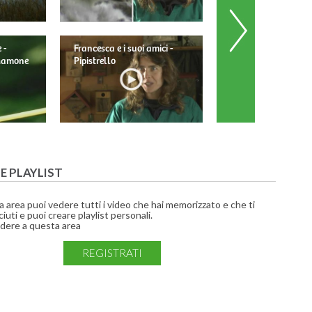
 -
Francesca e i suoi amici -
Francesca e i suoi am
 Mamone
Pipistrello
Barbagianni
UE PLAYLIST
a area puoi vedere tutti i video che hai memorizzato e che ti
iuti e puoi creare playlist personali.
dere a questa area
REGISTRATI