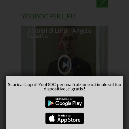
YOUDOC PER LIPU
50 anni di LIPU - Angelo
Frances
Caserta
pellegr
No alla
- inter
Capria
Scarica l'app di YouDOC per una fruizione ottimale sul tuo
dispositivo, e' gratis !
CONSIGLIATI PER TE
(ACTIVE TAB)