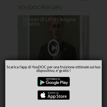
YOUDOC PER LIPU
50 anni di LIPU - Angelo
Frances
Caserta
pellegr
No alla
- inter
Capria
Scarica l'app di YouDOC per una fruizione ottimale sul tuo
dispositivo, e' gratis !
CONSIGLIATI PER TE
(ACTIVE TAB)