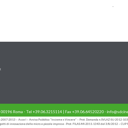
.
k
- 00196 Roma - Tel +39.06.3215114 | Fax +39.06.64520220 - info@sdcine
io 2007-2013 – Asse I – Avviso Pubblico "Insieme x Vincere" – Prot. Domanda n.SVLAZ-SU-2012-103
etti di innovazione delle micro e piccole imprese - Prot. FILAS-MI-2011-1343 del 3/8/2012 – C