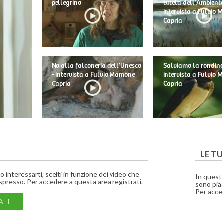
pellegrino
tutela dell'Ambiente
intervista a Fulvio
Capria
No alla falconeria dell'Unesco
Salviamo la rondine
- intervista a Fulvio Mamone
intervista a Fulvio
Capria
Capria
LE T
interessarti, scelti in funzione dei video che
In quest
presso. Per accedere a questa area registrati.
sono piac
Per acce
ATI