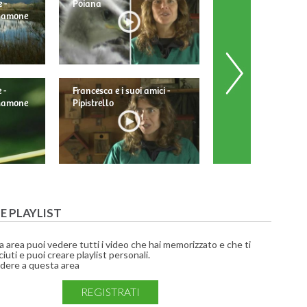
 -
Poiana
 Mamone
 -
Francesca e i suoi amici -
Francesca e i suoi am
 Mamone
Pipistrello
Barbagianni
UE PLAYLIST
a area puoi vedere tutti i video che hai memorizzato e che ti
iuti e puoi creare playlist personali.
dere a questa area
REGISTRATI