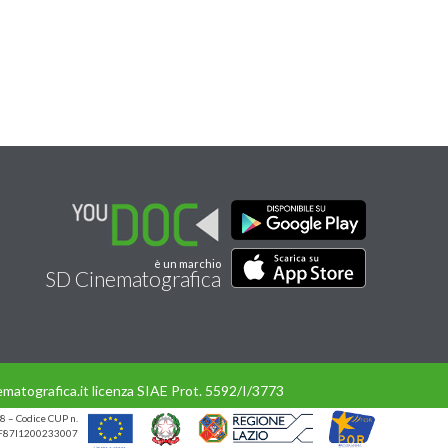
è un marchio
SD Cinematografica
matografica.it licenza SIAE Prot. 5592/I/3773
8 – Codice CUP n.
UP F87I1200233007