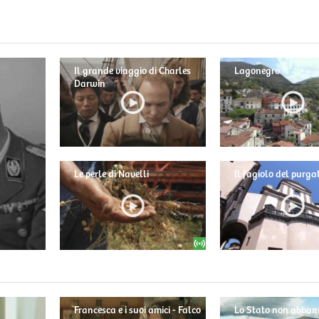
Il grande viaggio di Charles
Lagonegro
Darwin
Le perle di Navelli
Il fagiolo del purga
Francesca e i suoi amici - Falco
Lo Stato non abban