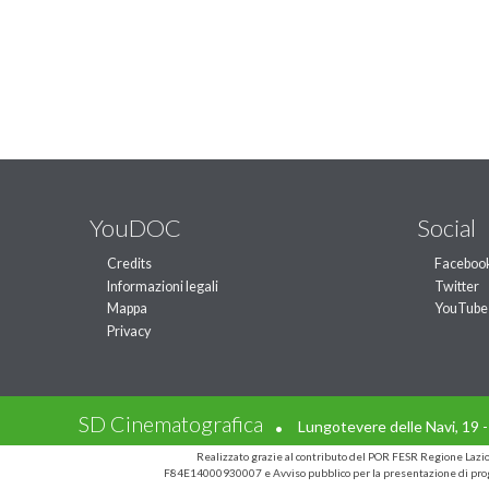
YouDOC
Social
Credits
Faceboo
Informazioni legali
Twitter
Mappa
YouTube
Privacy
.
SD Cinematografica
Lungotevere delle Navi, 19 
Realizzato grazie al contributo del POR FESR Regione Laz
F84E14000930007 e Avviso pubblico per la presentazione di prog