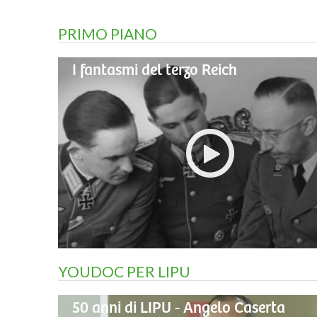
PRIMO PIANO
I fantasmi del terzo Reich
YOUDOC PER LIPU
50 anni di LIPU - Angelo Caserta