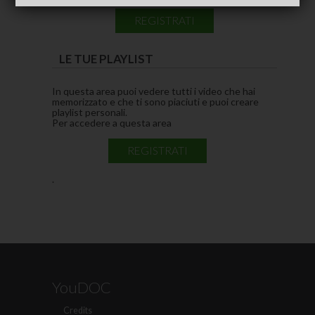
REGISTRATI
LE TUE PLAYLIST
In questa area puoi vedere tutti i video che hai
memorizzato e che ti sono piaciuti e puoi creare
playlist personali.
Per accedere a questa area
REGISTRATI
.
YouDOC
Credits