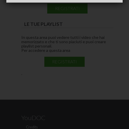
REGISTRATI
LE TUE PLAYLIST
In questa area puoi vedere tutti i video che hai
memorizzato e che ti sono piaciuti e puoi creare
playlist personali.
Per accedere a questa area
REGISTRATI
.
YouDOC
Credits