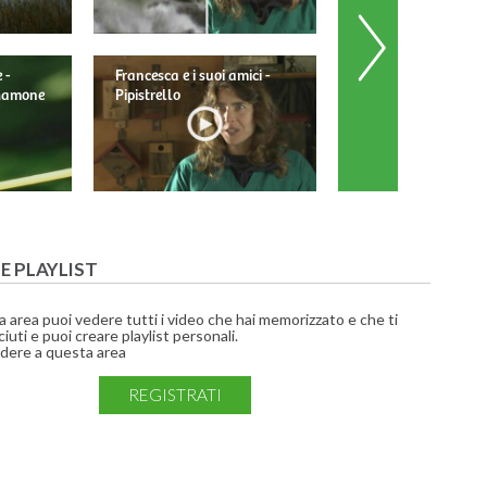
 -
Francesca e i suoi amici -
Francesca e i suoi am
 Mamone
Pipistrello
Barbagianni
UE PLAYLIST
a area puoi vedere tutti i video che hai memorizzato e che ti
iuti e puoi creare playlist personali.
dere a questa area
REGISTRATI