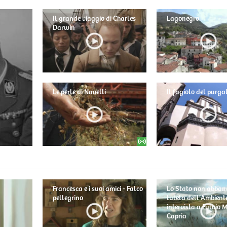
Il grande viaggio di Charles
Lagonegro
Darwin
Le perle di Navelli
Il fagiolo del purga
Francesca e i suoi amici - Falco
Lo Stato non abban
pellegrino
tutela dell'Ambiente
intervista a Fulvio
Capria