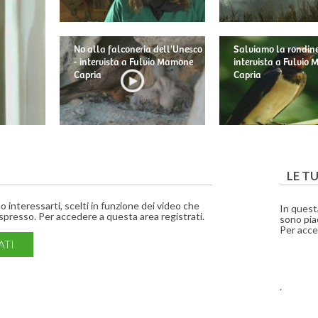
No alla falconeria dell'Unesco
Salviamo la rondine
- intervista a Fulvio Mamone
intervista a Fulvio
Capria
Capria
LE T
interessarti, scelti in funzione dei video che
In quest
presso. Per accedere a questa area registrati.
sono piac
Per acce
ATI
.