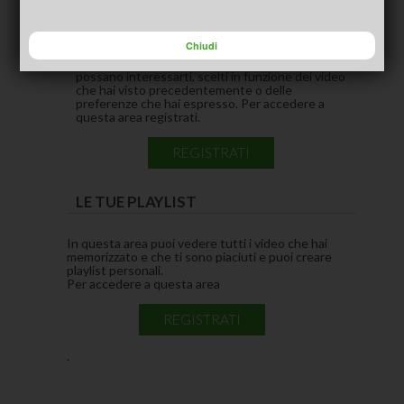
CONSIGLIATI PER TE
(ACTIVE TAB)
Chiudi
In questa area puoi vedere i video che pensiamo
possano interessarti, scelti in funzione dei video
che hai visto precedentemente o delle
preferenze che hai espresso. Per accedere a
questa area registrati.
REGISTRATI
LE TUE PLAYLIST
In questa area puoi vedere tutti i video che hai
memorizzato e che ti sono piaciuti e puoi creare
playlist personali.
Per accedere a questa area
REGISTRATI
.