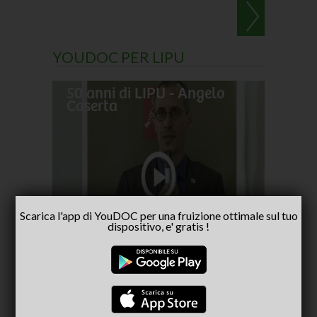
YOUDOC PER LIPU
50 anni di LIPU - Angelo
Frances
Caserta
pellegr
No alla
- inter
Scarica l'app di YouDOC per una fruizione ottimale sul tuo
Capria
dispositivo, e' gratis !