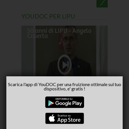
YOUDOC PER LIPU
50 anni di LIPU - Angelo
Frances
Caserta
pellegr
No alla
- inter
Capria
Scarica l'app di YouDOC per una fruizione ottimale sul tuo
dispositivo, e' gratis !
CONSIGLIATI PER TE
(ACTIVE TAB)