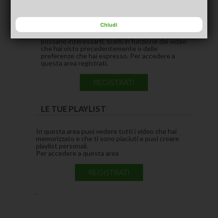
CONSIGLIATI PER TE
(ACTIVE TAB)
Chiudi
In questa area puoi vedere i video che pensiamo
possano interessarti, scelti in funzione dei video
che hai visto precedentemente o delle
preferenze che hai espresso. Per accedere a
questa area registrati.
REGISTRATI
LE TUE PLAYLIST
In questa area puoi vedere tutti i video che hai
memorizzato e che ti sono piaciuti e puoi creare
playlist personali.
Per accedere a questa area
REGISTRATI
.