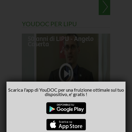
YOUDOC PER LIPU
50 anni di LIPU - Angelo
Frances
Caserta
pellegr
No alla
- inter
Scarica l'app di YouDOC per una fruizione ottimale sul tuo
Capria
dispositivo, e' gratis !