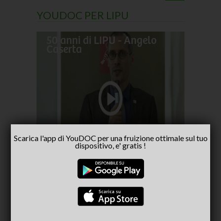
YOUDOC PER LIPU
50 anni di LIPU - Angelo
Frances
Caserta
pellegr
No alla
- inter
Capria
Scarica l'app di YouDOC per una fruizione ottimale sul tuo
dispositivo, e' gratis !
CONSIGLIATI PER TE
(ACTIVE TAB)