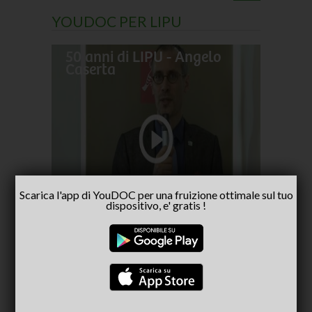
YOUDOC PER LIPU
50 anni di LIPU - Angelo
Frances
Caserta
pellegr
No alla
- inter
Capria
Scarica l'app di YouDOC per una fruizione ottimale sul tuo
dispositivo, e' gratis !
CONSIGLIATI PER TE
(ACTIVE TAB)