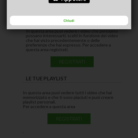
CONSIGLIATI PER TE
(ACTIVE TAB)
Chiudi
In questa area puoi vedere i video che pensiamo
possano interessarti, scelti in funzione dei video
che hai visto precedentemente o delle
preferenze che hai espresso. Per accedere a
questa area registrati.
REGISTRATI
LE TUE PLAYLIST
In questa area puoi vedere tutti i video che hai
memorizzato e che ti sono piaciuti e puoi creare
playlist personali.
Per accedere a questa area
REGISTRATI
.