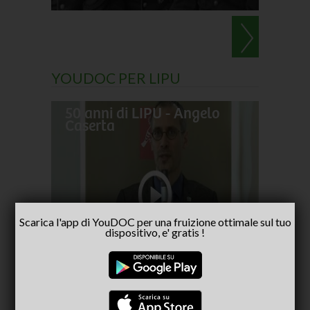
YOUDOC PER LIPU
50 anni di LIPU - Angelo
Frances
Caserta
pellegr
No alla
Scarica l'app di YouDOC per una fruizione ottimale sul tuo
- inter
dispositivo, e' gratis !
Capria