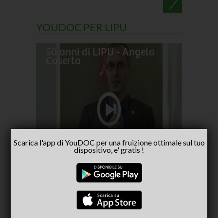
YOUDOC PER LIPU
50 anni di LIPU - Angelo
Frances
Caserta
pellegr
No alla
- inter
Capria
Scarica l'app di YouDOC per una fruizione ottimale sul tuo
dispositivo, e' gratis !
CONSIGLIATI PER TE
(ACTIVE TAB)