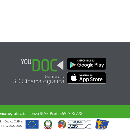
è un marchio
SD Cinematografica
matografica.it licenza SIAE Prot. 5592/I/3773
8 – Codice CUP n.
UP F87I1200233007