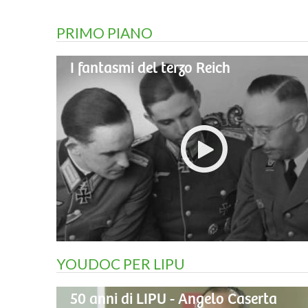
PRIMO PIANO
I fantasmi del terzo Reich
YOUDOC PER LIPU
50 anni di LIPU - Angelo Caserta