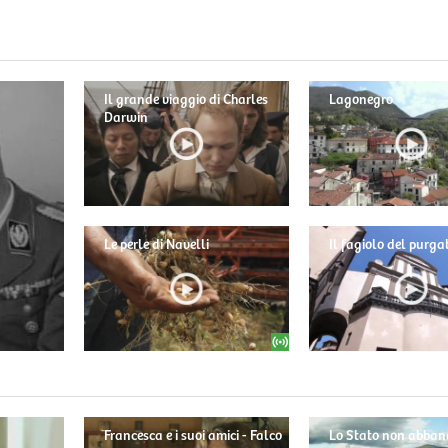
Il grande viaggio di Charles
Lagonegro
Darwin
Le perle di Navelli
Il fagiolo del purga
Francesca e i suoi amici - Falco
Lo Stato non abban