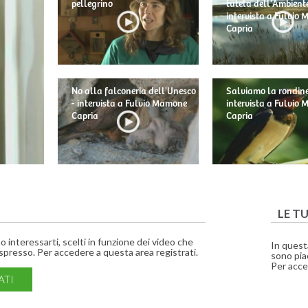
pellegrino
tutela dell'Ambiente
intervista a Fulvio
Capria
No alla falconeria dell'Unesco
Salviamo la rondine
- intervista a Fulvio Mamone
intervista a Fulvio
Capria
Capria
LE T
interessarti, scelti in funzione dei video che
In quest
presso. Per accedere a questa area registrati.
sono piac
Per acce
ATI