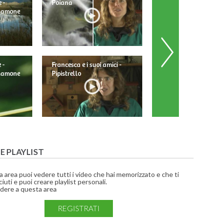
 -
Poiana
 Mamone
 -
Francesca e i suoi amici -
Francesca e i suoi am
 Mamone
Pipistrello
Barbagianni
UE PLAYLIST
a area puoi vedere tutti i video che hai memorizzato e che ti
iuti e puoi creare playlist personali.
dere a questa area
REGISTRATI