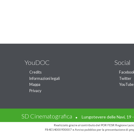
YouDOC
Social
Credits
Faceboo
Informazioni legali
Twitter
Mappa
YouTube
Privacy
.
SD Cinematografica
Lungotevere delle Navi, 19 
Realizzato grazie al contributo del POR FESR Regione Laz
F84E14000930007 e Avviso pubblico per la presentazione di prog