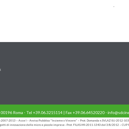
.
k
- 00196 Roma - Tel +39.06.3215114 | Fax +39.06.64520220 - info@sdcine
io 2007-2013 – Asse I – Avviso Pubblico "Insieme x Vincere" – Prot. Domanda n.SVLAZ-SU-2012-103
etti di innovazione delle micro e piccole imprese - Prot. FILAS-MI-2011-1343 del 3/8/2012 – C