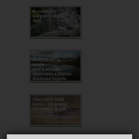
#LoveEarth -
Leopardo delle
nevi
Lo Stato non
abbandoni la
tutela
dell'Ambiente -
intervista a Fulvio
Mamone Capria
Oasi LIPU CHM
Ostia - Un sogno
diventato realtà