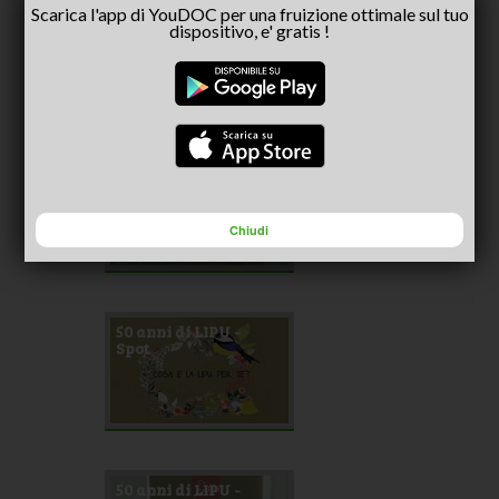
Scarica l'app di YouDOC per una fruizione ottimale sul tuo
Difendiamo il
dispositivo, e' gratis !
Corpo Forestale
dello Stato -
intervista a Fulvio
Mamone Capria
No alla falconeria
dell'Unesco -
intervista a Fulvio
Mamone Capria
Chiudi
50 anni di LIPU -
Spot
50 anni di LIPU -