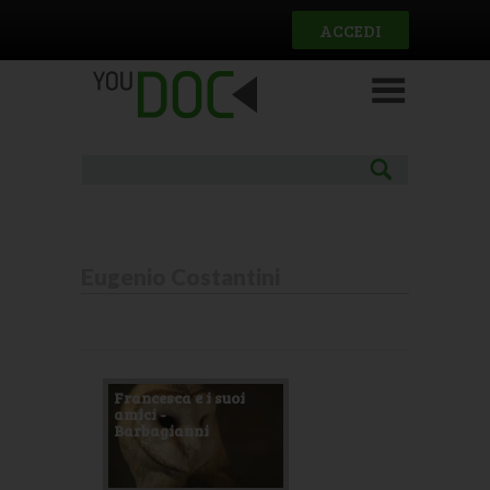
Salta al contenuto principale
ACCEDI
Eugenio Costantini
Pagine
Francesca e i suoi
amici -
Barbagianni