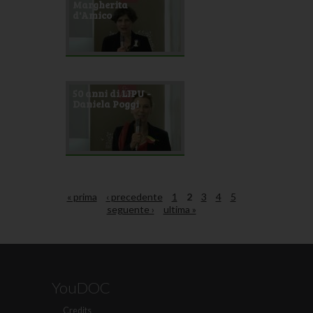
Margherita
d'Amico
50 anni di LIPU -
Daniela Poggi
« prima
‹ precedente
1
2
3
4
5
seguente ›
ultima »
YouDOC
Credits