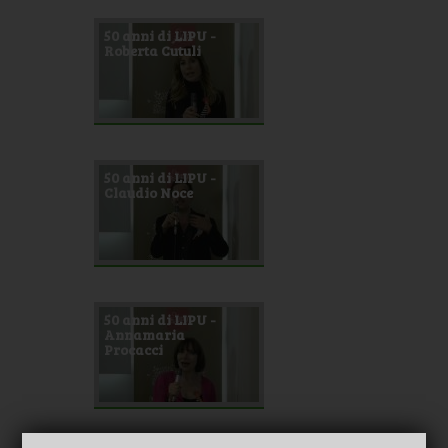
50 anni di LIPU -
Roberta Cutuli
50 anni di LIPU -
Claudio Noce
50 anni di LIPU -
Annamaria
Procacci