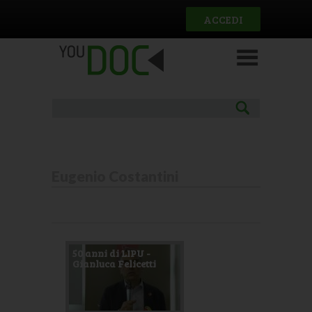
Salta al contenuto principale
ACCEDI
Eugenio Costantini
Pagine
50 anni di LIPU -
Gianluca Felicetti