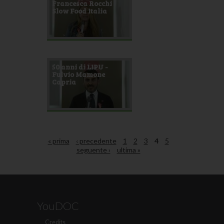
Francesca Rocchi
Slow Food Italia
50 anni di LIPU -
Fulvio Mamone
Capria
« prima
‹ precedente
1
2
3
4
5
seguente ›
ultima »
YouDOC
Credits