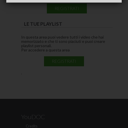
REGISTRATI
LE TUE PLAYLIST
In questa area puoi vedere tutti i video che hai
memorizzato e che ti sono piaciuti e puoi creare
playlist personali.
Per accedere a questa area
REGISTRATI
.
YouDOC
Credits