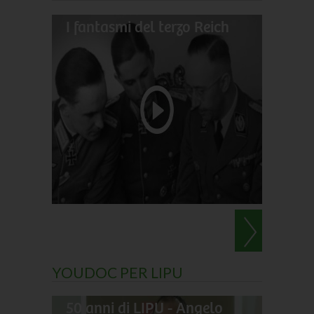
I fantasmi del terzo Reich
Il gran
Darwin
Le perl
YOUDOC PER LIPU
50 anni di LIPU - Angelo
Frances