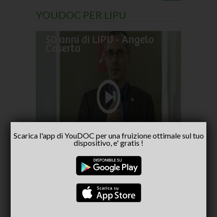
YOUDOC PER LIPU
50 anni di LIPU - Angelo
Frances
Caserta
pellegr
No alla
- inter
Capria
Scarica l'app di YouDOC per una fruizione ottimale sul tuo
dispositivo, e' gratis !
CONSIGLIATI PER TE
(ACTIVE TAB)