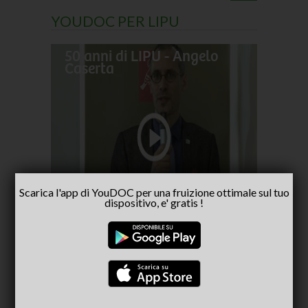
YOUDOC PER LIPU
50 anni di LIPU - Angelo
Frances
Caserta
pellegr
No alla
- inter
Capria
Scarica l'app di YouDOC per una fruizione ottimale sul tuo
dispositivo, e' gratis !
CONSIGLIATI PER TE
(ACTIVE TAB)