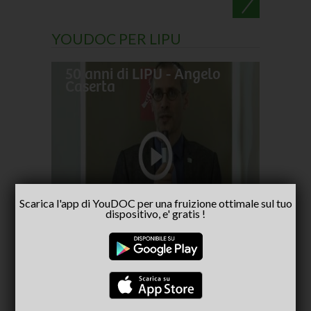
YOUDOC PER LIPU
50 anni di LIPU - Angelo
Frances
Caserta
pellegr
No alla
- inter
Capria
Scarica l'app di YouDOC per una fruizione ottimale sul tuo
dispositivo, e' gratis !
CONSIGLIATI PER TE
(ACTIVE TAB)