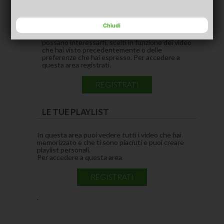
CONSIGLIATI PER TE
(ACTIVE TAB)
Chiudi
In questa area puoi vedere i video che pensiamo
possano interessarti, scelti in funzione dei video
che hai visto precedentemente o delle
preferenze che hai espresso. Per accedere a
questa area registrati.
REGISTRATI
LE TUE PLAYLIST
In questa area puoi vedere tutti i video che hai
memorizzato e che ti sono piaciuti e puoi creare
playlist personali.
Per accedere a questa area
REGISTRATI
.