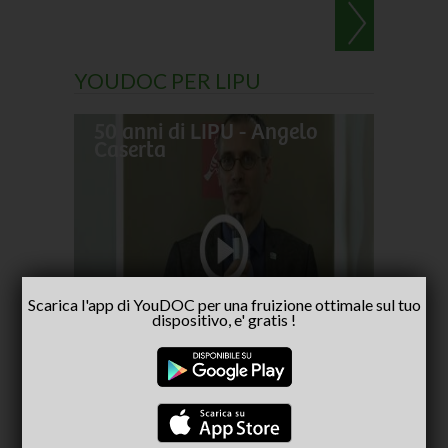
YOUDOC PER LIPU
50 anni di LIPU - Angelo
Frances
Caserta
pellegr
No alla
- inter
Scarica l'app di YouDOC per una fruizione ottimale sul tuo
Capria
dispositivo, e' gratis !