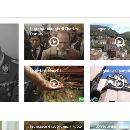
Il grande viaggio di Charles
Lagonegro
Darwin
Le perle di Navelli
Il fagiolo del purga
Francesca e i suoi amici - Falco
Lo Stato non abban