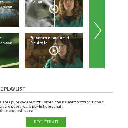
 -
Poiana
 Mamone
 -
Francesca e i suoi amici -
Francesca e i suoi am
 Mamone
Pipistrello
Barbagianni
UE PLAYLIST
a area puoi vedere tutti i video che hai memorizzato e che ti
iuti e puoi creare playlist personali.
dere a questa area
REGISTRATI