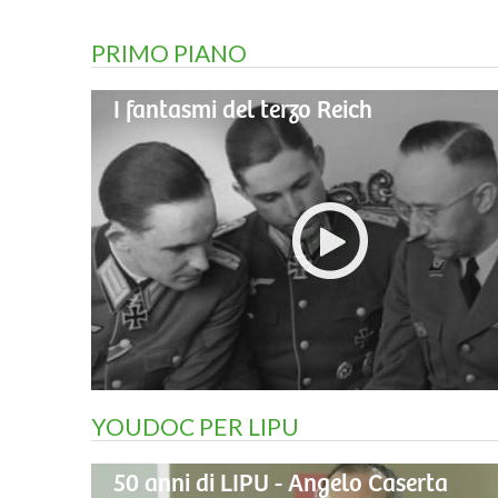
PRIMO PIANO
I fantasmi del terzo Reich
YOUDOC PER LIPU
50 anni di LIPU - Angelo Caserta