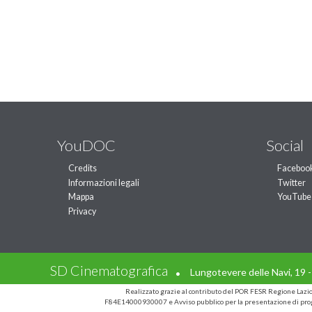
YouDOC
Social
Credits
Faceboo
Informazioni legali
Twitter
Mappa
YouTube
Privacy
.
SD Cinematografica
Lungotevere delle Navi, 19 
Realizzato grazie al contributo del POR FESR Regione Laz
F84E14000930007 e Avviso pubblico per la presentazione di prog