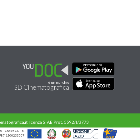
è un marchio
SD Cinematografica
matografica.it licenza SIAE Prot. 5592/I/3773
8 – Codice CUP n.
UP F87I1200233007