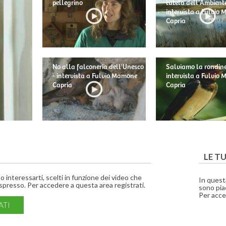
pellegrino
tutela dell'Ambiente
intervista a Fulvio
Capria
No alla falconeria dell'Unesco
Salviamo la rondine
- intervista a Fulvio Mamone
intervista a Fulvio
Capria
Capria
LE T
interessarti, scelti in funzione dei video che
In quest
presso. Per accedere a questa area registrati.
sono piac
Per acce
ATI