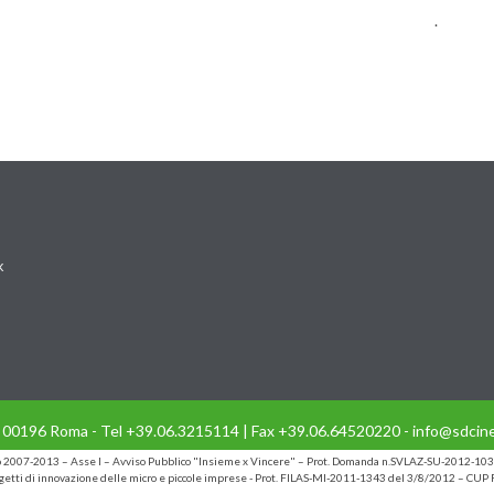
.
k
- 00196 Roma - Tel +39.06.3215114 | Fax +39.06.64520220 - info@sdcine
io 2007-2013 – Asse I – Avviso Pubblico "Insieme x Vincere" – Prot. Domanda n.SVLAZ-SU-2012-103
etti di innovazione delle micro e piccole imprese - Prot. FILAS-MI-2011-1343 del 3/8/2012 – C