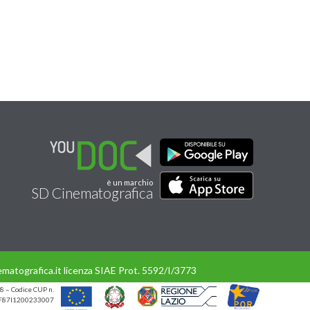
è un marchio
SD Cinematografica
matografica.it licenza SIAE Prot. 5592/I/3773
8 – Codice CUP n.
UP F87I1200233007