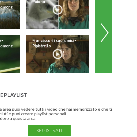
 -
Poiana
 Mamone
 -
Francesca e i suoi amici -
Francesca e i suoi am
 Mamone
Pipistrello
Barbagianni
UE PLAYLIST
a area puoi vedere tutti i video che hai memorizzato e che ti
iuti e puoi creare playlist personali.
dere a questa area
REGISTRATI