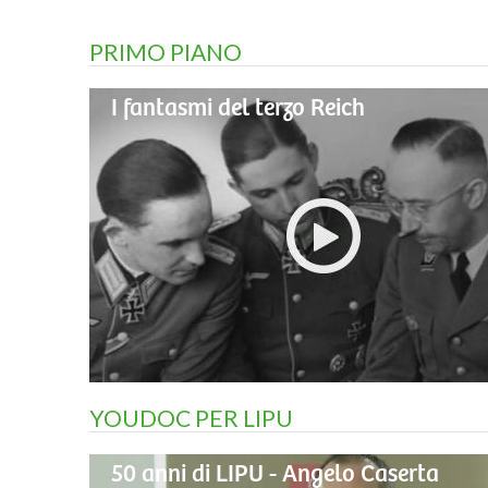
PRIMO PIANO
I fantasmi del terzo Reich
YOUDOC PER LIPU
50 anni di LIPU - Angelo Caserta