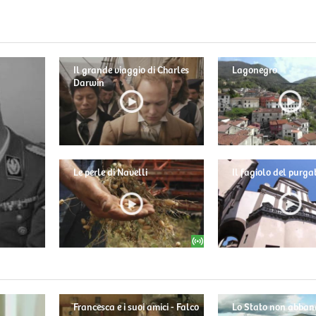
Il grande viaggio di Charles
Lagonegro
Darwin
Le perle di Navelli
Il fagiolo del purga
Francesca e i suoi amici - Falco
Lo Stato non abban