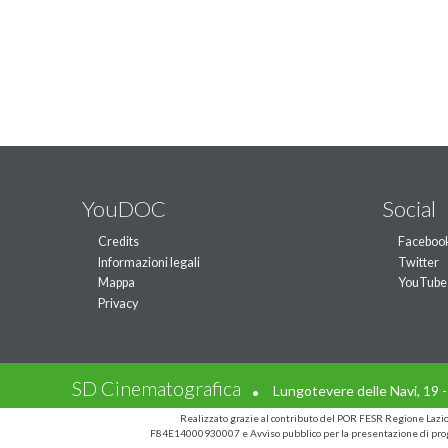
YouDOC
Social
Credits
Faceboo
Informazioni legali
Twitter
Mappa
YouTube
Privacy
.
SD Cinematografica
Lungotevere delle Navi, 19 
Realizzato grazie al contributo del POR FESR Regione Laz
F84E14000930007 e Avviso pubblico per la presentazione di prog