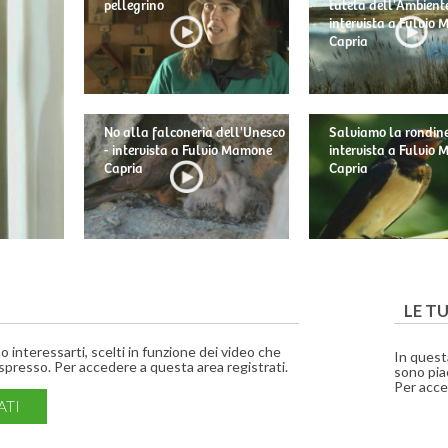
pellegrino
tutela dell'Ambiente
intervista a Fulvio
Capria
No alla falconeria dell'Unesco
Salviamo la rondine
- intervista a Fulvio Mamone
intervista a Fulvio
Capria
Capria
LE T
interessarti, scelti in funzione dei video che
In quest
presso. Per accedere a questa area registrati.
sono piac
Per acce
ATI