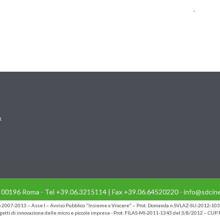
.
k
- 00196 Roma - Tel +39.06.3215114 | Fax +39.06.64520220 - info@sdcine
io 2007-2013 – Asse I – Avviso Pubblico "Insieme x Vincere" – Prot. Domanda n.SVLAZ-SU-2012-103
etti di innovazione delle micro e piccole imprese - Prot. FILAS-MI-2011-1343 del 3/8/2012 – C