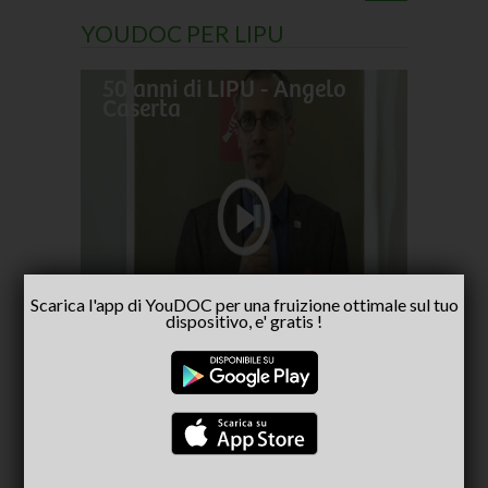
YOUDOC PER LIPU
50 anni di LIPU - Angelo
Frances
Caserta
pellegr
No alla
- inter
Capria
Scarica l'app di YouDOC per una fruizione ottimale sul tuo
dispositivo, e' gratis !
CONSIGLIATI PER TE
(ACTIVE TAB)