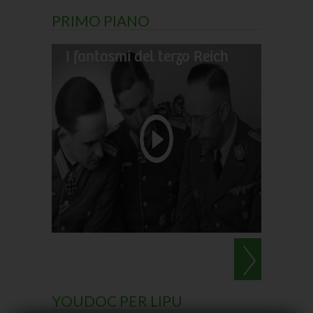
PRIMO PIANO
I fantasmi del terzo Reich
Il gran
Darwin
Le perl
YOUDOC PER LIPU