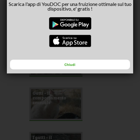
Scarica l'app di YouDOC per una fruizione ottimale sul tuo
Il gatto soriano
dispositivo, e' gratis !
I gatti - il
comportamento
per il territorio
Chiudi
Gatti - il
comportamento
sessuale
I gatti - il