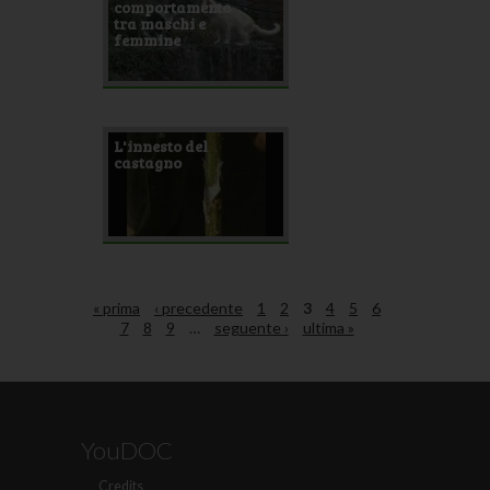
comportamento
tra maschi e
femmine
L'innesto del
castagno
« prima
‹ precedente
1
2
3
4
5
6
7
8
9
…
seguente ›
ultima »
YouDOC
Credits