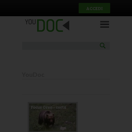
Salta al contenuto principale
ACCEDI
YouDoc
Pagine
Focus Orso - corta