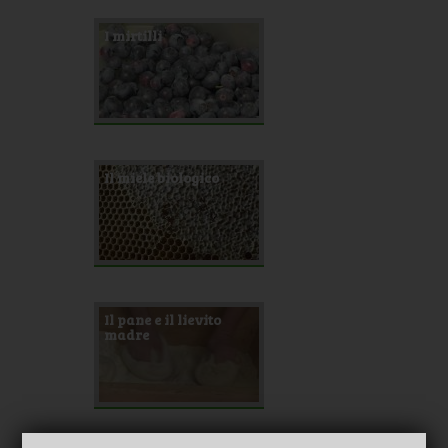
I mirtilli
Il miele biologico
Il pane e il lievito
madre