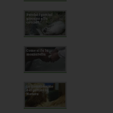
Perché i gattini
giocano alla
caccia?
Come si fa la
mozzarella
Lo svezzamento
dei gattini in
Natura