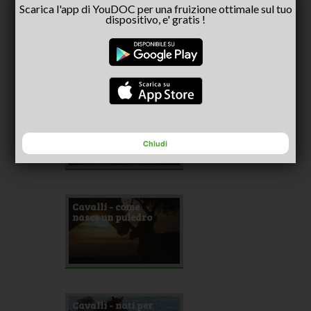
Scarica l'app di YouDOC per una fruizione ottimale sul tuo
Il volo dell'aquila
dispositivo, e' gratis !
Incontri - lupi e
cinghiali
Chiudi
Cavalli - come
nasce un puledro
Cavalli - nati per