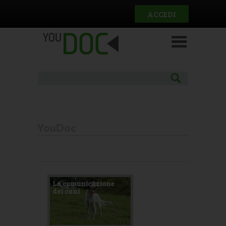
Salta al contenuto principale
ACCEDI
YouDoc
Pagine
La comunicazione
dei cani