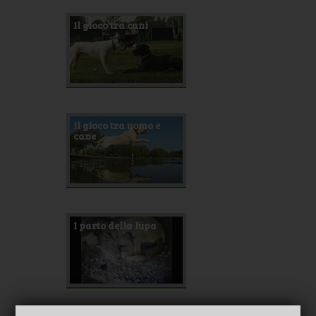
Il gioco tra cani
Il gioco tra uomo e
cane
I parto della lupa