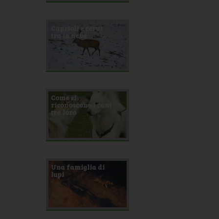
Caprioli e cervi
tra la neve
Come si
riconoscono i cani
tra loro
Una famiglia di
lupi