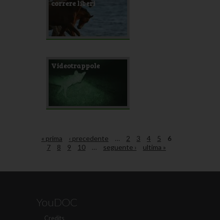
correre liberi
Videotrappole
« prima
‹ precedente
…
2
3
4
5
6
7
8
9
10
…
seguente ›
ultima »
YouDOC
Credits