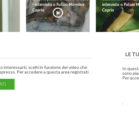
- intervista a Fulvio Mamone
intervista a Fulvio
Capria
Capria
LE T
interessarti, scelti in funzione dei video che
In quest
presso. Per accedere a questa area registrati.
sono piac
Per acce
ATI
.