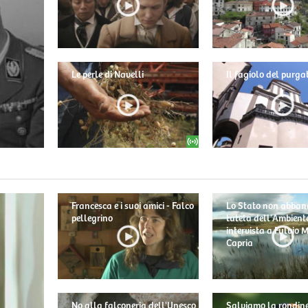
Le perle di Navelli
Il fagiolo del purga
Francesca e i suoi amici - Falco
Lo Stato non abban
pellegrino
tutela dell'Ambiente
intervista a Fulvio
Capria
No alla falconeria dell'Unesco
Salviamo la rondine