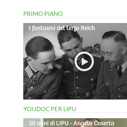
PRIMO PIANO
I fantasmi del terzo Reich
YOUDOC PER LIPU
50 anni di LIPU - Angelo Caserta