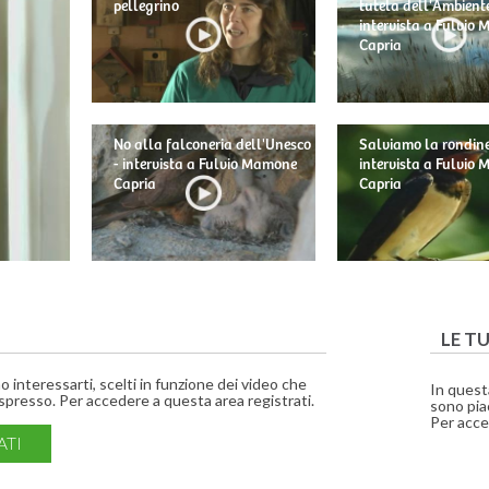
pellegrino
tutela dell'Ambiente
intervista a Fulvio
Capria
No alla falconeria dell'Unesco
Salviamo la rondine
- intervista a Fulvio Mamone
intervista a Fulvio
Capria
Capria
LE T
interessarti, scelti in funzione dei video che
In quest
presso. Per accedere a questa area registrati.
sono piac
Per acce
ATI