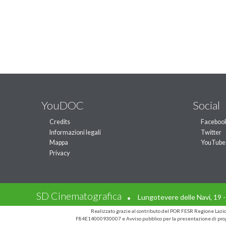
YouDOC
Social
Credits
Faceboo
Informazioni legali
Twitter
Mappa
YouTube
Privacy
.
SD Cinematografica
Lungotevere delle Navi, 19 
Realizzato grazie al contributo del POR FESR Regione Laz
F84E14000930007 e Avviso pubblico per la presentazione di prog