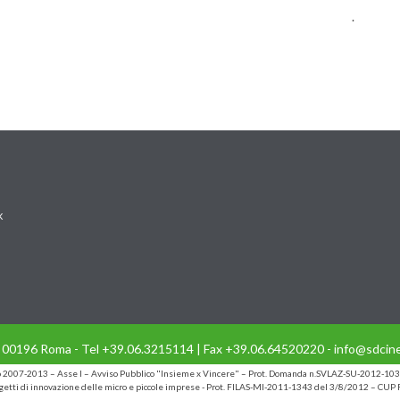
.
k
- 00196 Roma - Tel +39.06.3215114 | Fax +39.06.64520220 - info@sdcine
io 2007-2013 – Asse I – Avviso Pubblico "Insieme x Vincere" – Prot. Domanda n.SVLAZ-SU-2012-103
etti di innovazione delle micro e piccole imprese - Prot. FILAS-MI-2011-1343 del 3/8/2012 – C