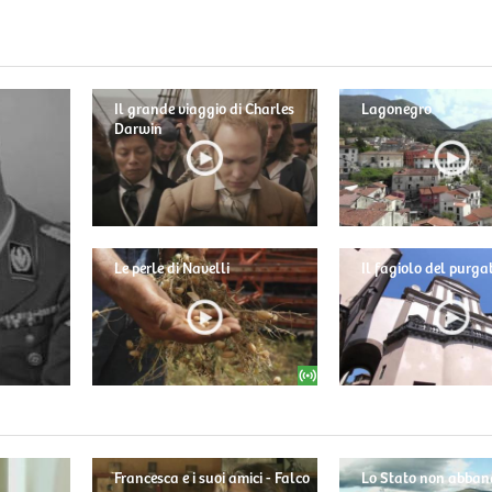
Il grande viaggio di Charles
Lagonegro
Darwin
Le perle di Navelli
Il fagiolo del purga
Francesca e i suoi amici - Falco
Lo Stato non abban