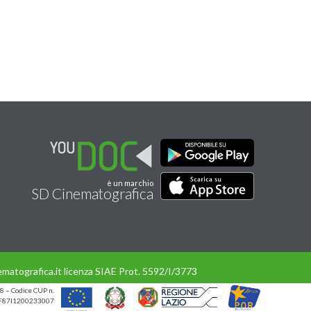
è un marchio
SD Cinematografica
matografica.it licenza SIAE Prot. 5592/I/3773
8 – Codice CUP n.
UP F87I1200233007