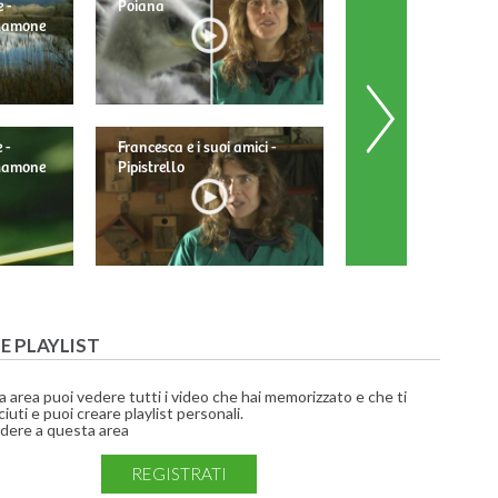
 -
Poiana
 Mamone
 -
Francesca e i suoi amici -
Francesca e i suoi am
 Mamone
Pipistrello
Barbagianni
UE PLAYLIST
a area puoi vedere tutti i video che hai memorizzato e che ti
iuti e puoi creare playlist personali.
dere a questa area
REGISTRATI