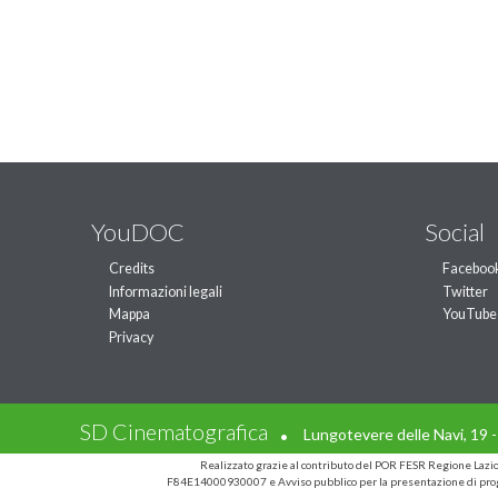
YouDOC
Social
Credits
Faceboo
Informazioni legali
Twitter
Mappa
YouTube
Privacy
.
SD Cinematografica
Lungotevere delle Navi, 19 
Realizzato grazie al contributo del POR FESR Regione Laz
F84E14000930007 e Avviso pubblico per la presentazione di prog