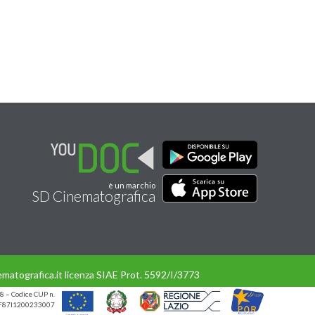
è un marchio
SD Cinematografica
matografica.it licenza SIAE Prot. 5592/I/3773
8 – Codice CUP n.
UP F87I1200233007