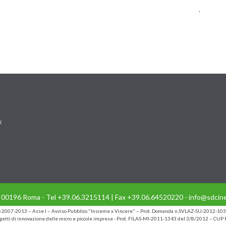
.
k
- 00196 Roma - Tel +39.06.3215114 | Fax +39.06.64520220 - info@sdcine
io 2007-2013 – Asse I – Avviso Pubblico "Insieme x Vincere" – Prot. Domanda n.SVLAZ-SU-2012-103
etti di innovazione delle micro e piccole imprese - Prot. FILAS-MI-2011-1343 del 3/8/2012 – C