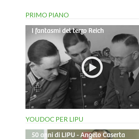
PRIMO PIANO
I fantasmi del terzo Reich
YOUDOC PER LIPU
50 anni di LIPU - Angelo Caserta