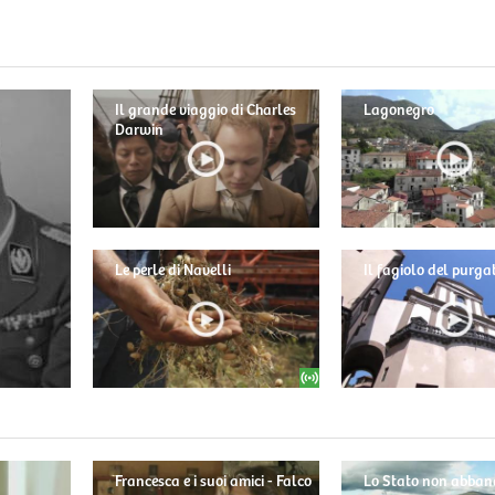
Il grande viaggio di Charles
Lagonegro
Darwin
Le perle di Navelli
Il fagiolo del purga
Francesca e i suoi amici - Falco
Lo Stato non abban