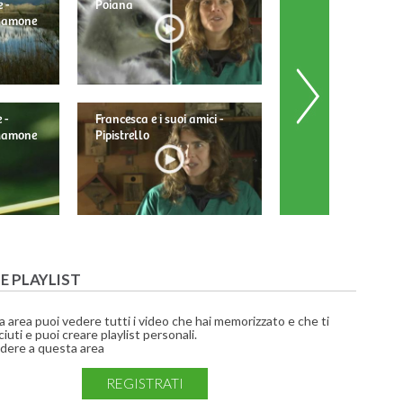
 -
Poiana
 Mamone
 -
Francesca e i suoi amici -
Francesca e i suoi am
 Mamone
Pipistrello
Barbagianni
UE PLAYLIST
a area puoi vedere tutti i video che hai memorizzato e che ti
iuti e puoi creare playlist personali.
dere a questa area
REGISTRATI