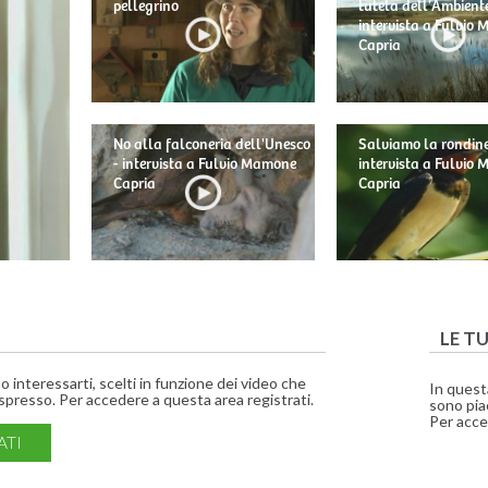
pellegrino
tutela dell'Ambiente
intervista a Fulvio
Capria
No alla falconeria dell'Unesco
Salviamo la rondine
- intervista a Fulvio Mamone
intervista a Fulvio
Capria
Capria
LE T
interessarti, scelti in funzione dei video che
In quest
presso. Per accedere a questa area registrati.
sono piac
Per acce
ATI