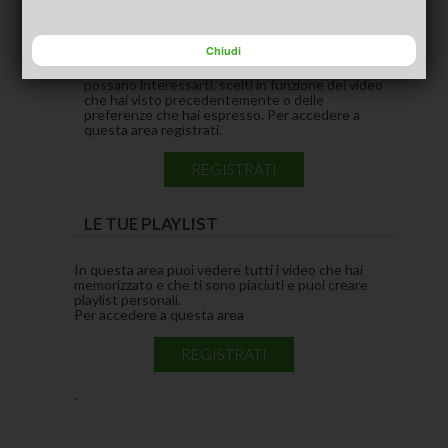
CONSIGLIATI PER TE
(ACTIVE TAB)
Chiudi
In questa area puoi vedere i video che pensiamo
possano interessarti, scelti in funzione dei video
che hai visto precedentemente o delle
preferenze che hai espresso. Per accedere a
questa area registrati.
REGISTRATI
LE TUE PLAYLIST
In questa area puoi vedere tutti i video che hai
memorizzato e che ti sono piaciuti e puoi creare
playlist personali.
Per accedere a questa area
REGISTRATI
.