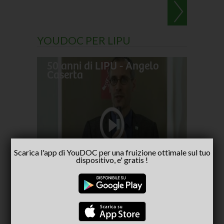
YOUDOC PER LIPU
50 anni di LIPU - Angelo
Frances
Caserta
pellegr
No alla
- inter
Scarica l'app di YouDOC per una fruizione ottimale sul tuo
Capria
dispositivo, e' gratis !